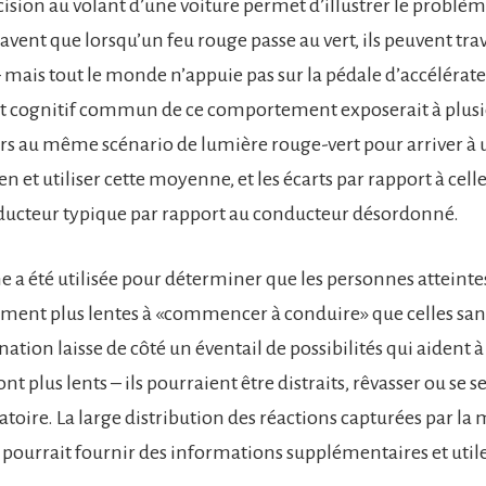
cision au volant d’une voiture permet d’illustrer le problèm
vent que lorsqu’un feu rouge passe au vert, ils peuvent tra
– mais tout le monde n’appuie pas sur la pédale d’accélér
t cognitif commun de ce comportement exposerait à plusie
rs au même scénario de lumière rouge-vert pour arriver à
 et utiliser cette moyenne, et les écarts par rapport à celle
nducteur typique par rapport au conducteur désordonné.
e a été utilisée pour déterminer que les personnes atteint
ment plus lentes à «commencer à conduire» que celles sa
ation laisse de côté un éventail de possibilités qui aident 
ont plus lents – ils pourraient être distraits, rêvasser ou se 
toire. La large distribution des réactions capturées par la
pourrait fournir des informations supplémentaires et utile