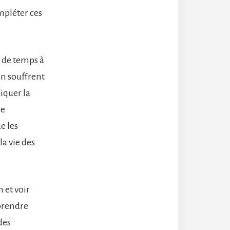
mpléter ces
s de temps à
en souffrent
iquer la
le
e les
la vie des
 et voir
prendre
des