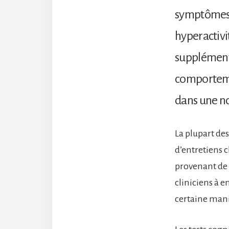
symptômes c
hyperactivi
supplémenta
comportemen
dans une no
La plupart des
d’entretiens c
provenant de t
cliniciens à 
certaine mani