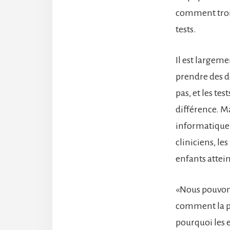
comment trois
tests.
Il est largem
prendre des dé
pas, et les te
différence. M
informatique p
cliniciens, le
enfants attei
«Nous pouvons
comment la pr
pourquoi les 