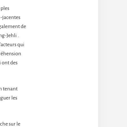
iples
-jacentes
également de
g-Jehli .
facteurs qui
préhension
i ont des
en tenant
nguer les
che sur le