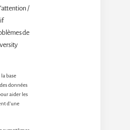
’attention /
if
roblèmes de
versity
 la base
, des données
our aider les
ent d’une