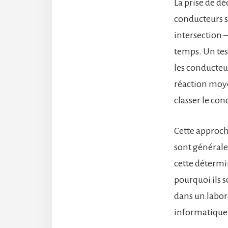
La prise de dé
conducteurs sa
intersection 
temps. Un tes
les conducteu
réaction moyen
classer le co
Cette approch
sont générale
cette détermin
pourquoi ils s
dans un labora
informatique 