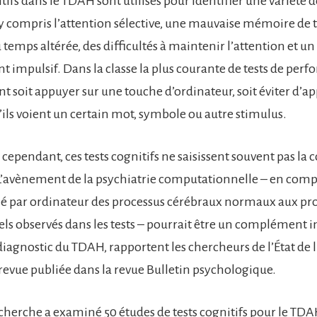
itifs dans le TDAH sont utilisés pour identifier une variét
, y compris l’attention sélective, une mauvaise mémoire de t
temps altérée, des difficultés à maintenir l’attention et un
impulsif. Dans la classe la plus courante de tests de perf
t soit appuyer sur une touche d’ordinateur, soit éviter d’a
’ils voient un certain mot, symbole ou autre stimulus.
cependant, ces tests cognitifs ne saisissent souvent pas la
’avènement de la psychiatrie computationnelle – en com
é par ordinateur des processus cérébraux normaux aux pr
ls observés dans les tests – pourrait être un complément 
diagnostic du TDAH, rapportent les chercheurs de l’État de 
revue publiée dans la revue Bulletin psychologique.
echerche a examiné 50 études de tests cognitifs pour le TDAH