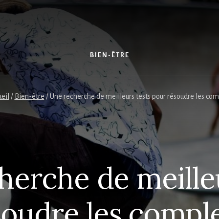
S
BIEN-ÊTRE
eil
/
Bien-être
/
Une recherche de meilleurs tests pour résoudre les co
herche de meilleu
soudre les comple