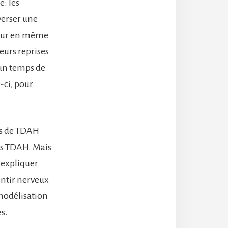
e: les
verser une
ateur en même
urs reprises
 un temps de
-ci, pour
es de TDAH
ns TDAH. Mais
à expliquer
sentir nerveux
 modélisation
s.