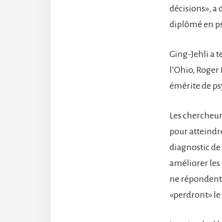
décisions», a 
diplômé en ps
Ging-Jehli a 
l’Ohio, Roger 
émérite de ps
Les chercheur
pour atteindre
diagnostic de
améliorer les 
ne répondent 
«perdront» le