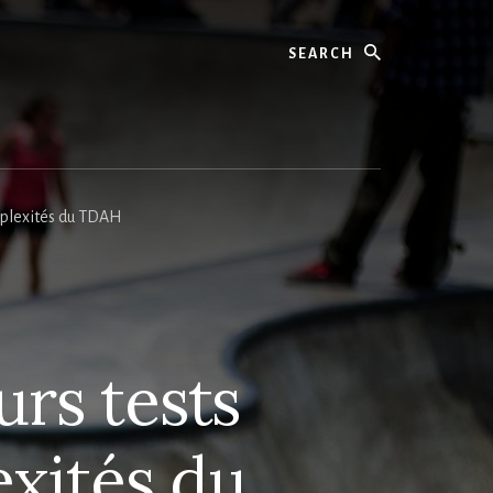
Search
mplexités du TDAH
rs tests
xités du