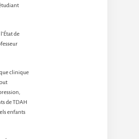
 étudiant
l’État de
ofesseur
que clinique
tout
pression,
ints de TDAH
els enfants