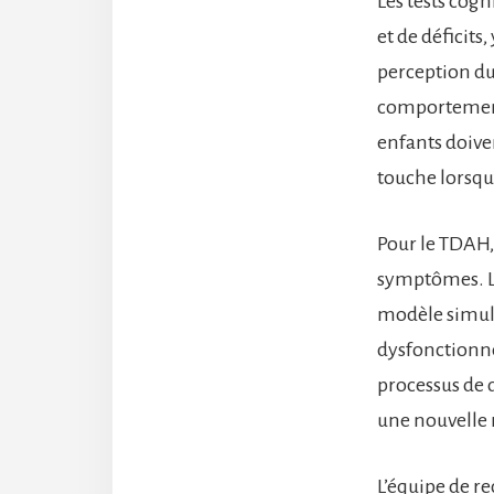
Les tests cogn
et de déficits
perception du 
comportement 
enfants doiven
touche lorsqu
Pour le TDAH, 
symptômes. L
modèle simul
dysfonctionne
processus de 
une nouvelle 
L’équipe de r