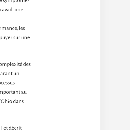
é de symptômes
ravail, une
ormance, les
ppuyer sur une
 complexité des
parant un
ocessus
important au
l’Ohio dans
 et décrit