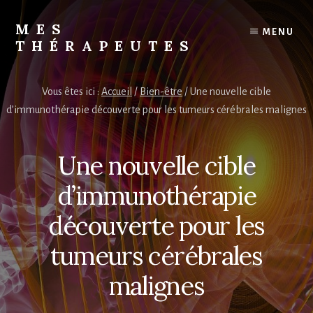
Skip
to
MES
MENU
content
THÉRAPEUTES
Trouvez
votre
Vous êtes ici :
Accueil
/
Bien-être
/
Une nouvelle cible
thérapeute
d’immunothérapie découverte pour les tumeurs cérébrales malignes
Une nouvelle cible
d’immunothérapie
découverte pour les
tumeurs cérébrales
malignes