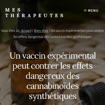
Skip
to
MES
MENU
content
THÉRAPEUTES
Trouvez
votre
Vous êtes ici :
Accueil
/
Bien-être
/
Un vaccin expérimental peut contrer
thérapeute
les effets dangereux des cannabinoïdes synthétiques
Un vaccin expérimental
peut contrer les effets
dangereux des
cannabinoïdes
synthétiques