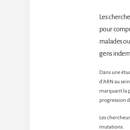
Les cherche
pour compr
malades ou 
gens indem
Dans une étud
d’ARN au sein
marquant la p
progression d
Les chercheur
mutations.