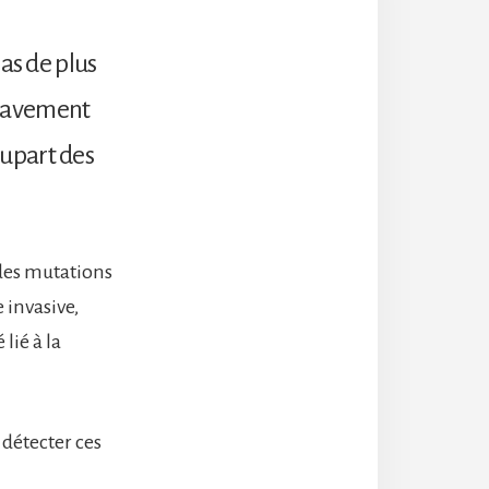
as de plus
gravement
lupart des
 des mutations
 invasive,
lié à la
détecter ces