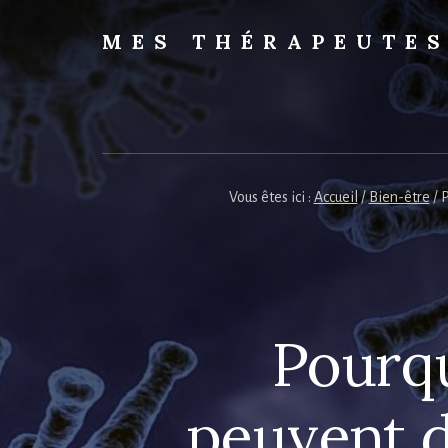
Skip
to
MES THÉRAPEUTE
content
Trouvez
votre
thérapeute
Vous êtes ici :
Accueil
/
Bien-être
/
P
Pourqu
peuvent 