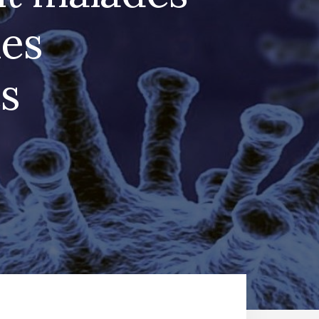
ies
s