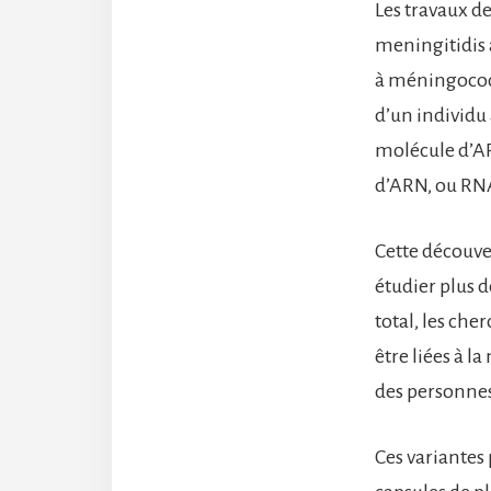
Les travaux d
meningitidis 
à méningocoqu
d’un individu
molécule d’A
d’ARN, ou RNA
Cette découver
étudier plus 
total, les ch
être liées à l
des personnes
Ces variantes