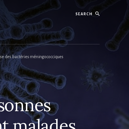
Search
se des bactéries méningococciques
rsonnes
t malades