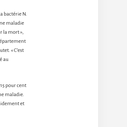
a bactérie N.
 une maladie
 la mort »,
 Département
tet. « C’est
é au
 15 pour cent
ne maladie.
apidement et