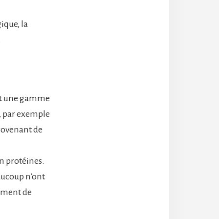
ique, la
.
ent une gamme
N, par exemple
provenant de
n protéines.
aucoup n’ont
pement de