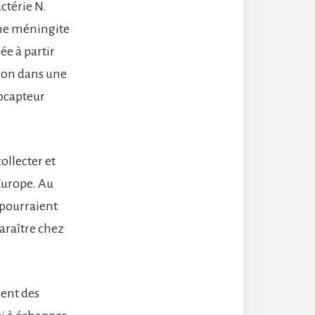
ctérie N.
une méningite
e à partir
ion dans une
ocapteur
ollecter et
Europe. Au
 pourraient
paraître chez
ient des