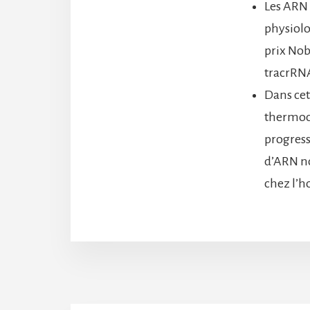
Les ARN 
physiolo
prix Nob
tracrRNA
Dans cet
thermoca
progress
d’ARN no
chez l’