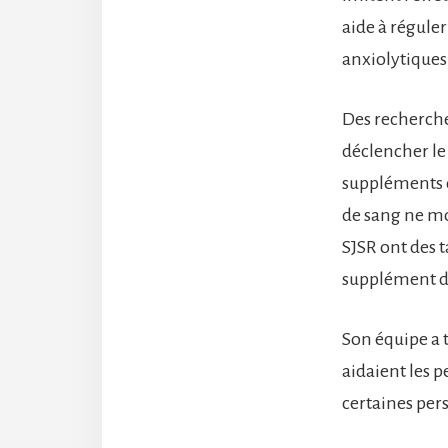
aide à régule
anxiolytiques
Des recherche
déclencher l
suppléments de
de sang ne mo
SJSR ont des 
supplément de
Son équipe a t
aidaient les 
certaines pers