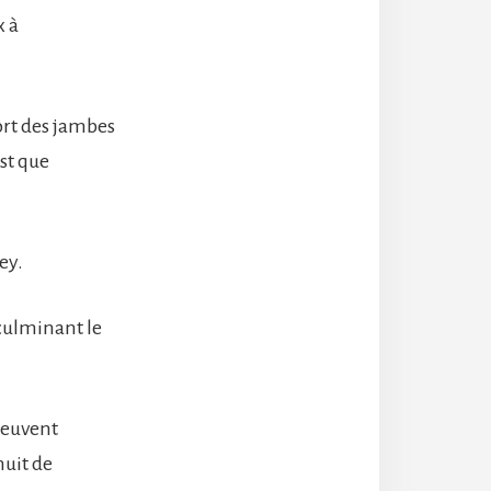
x à
ort des jambes
st que
ey.
culminant le
peuvent
nuit de