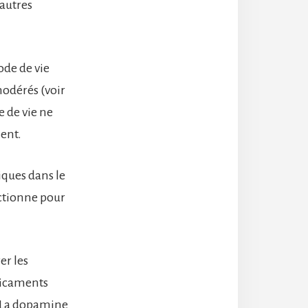
’autres
ode de vie
odérés (voir
e de vie ne
ent.
iques dans le
nctionne pour
er les
dicaments
. La dopamine