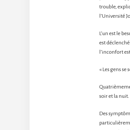
trouble, expli
l’Université 
L’un est le b
est déclenché
l’inconfort e
« Les gens se 
Quatrièmement
soir et la nuit.
Des symptômes
particulièrem