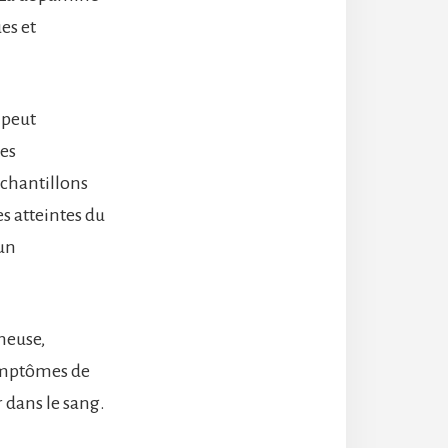
es et
 peut
es
échantillons
s atteintes du
’un
ineuse,
symptômes de
r dans le sang.