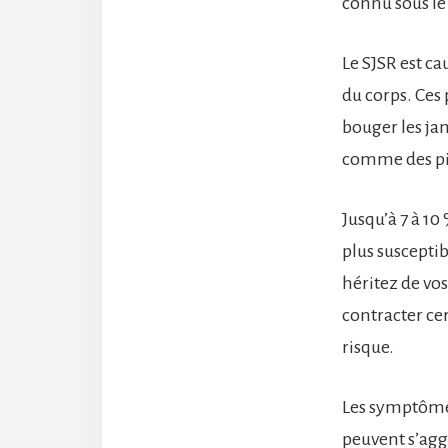
connu sous le
Le SJSR est c
du corps. Ces 
bouger les ja
comme des pic
Jusqu’à 7 à 1
plus suscepti
héritez de vos
contracter ce
risque.
Les symptômes 
peuvent s’agg