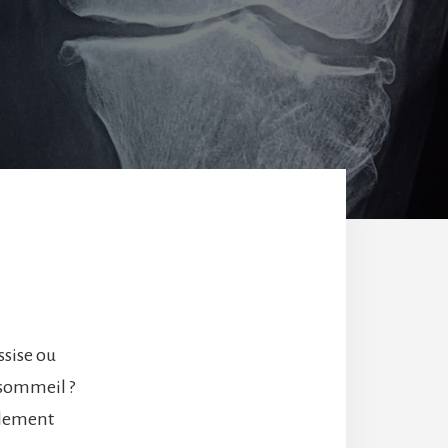
ssise ou
 sommeil ?
alement