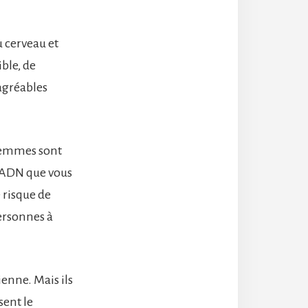
 cerveau et
ible, de
agréables
 femmes sont
d’ADN que vous
e risque de
personnes à
ienne. Mais ils
sent le