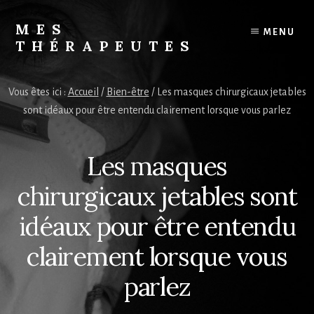
Skip
to
MES
MENU
content
THÉRAPEUTES
Trouvez
votre
Vous êtes ici :
Accueil
/
Bien-être
/
Les masques chirurgicaux jetables
thérapeute
sont idéaux pour être entendu clairement lorsque vous parlez
Les masques
chirurgicaux jetables sont
idéaux pour être entendu
clairement lorsque vous
parlez