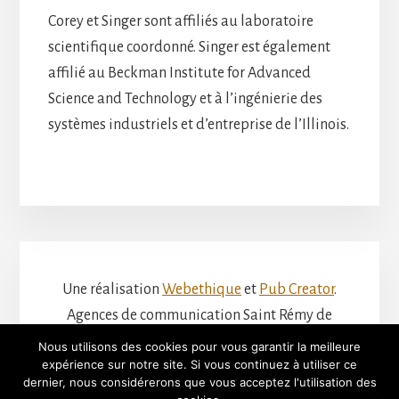
Corey et Singer sont affiliés au laboratoire
scientifique coordonné. Singer est également
affilié au Beckman Institute for Advanced
Science and Technology et à l’ingénierie des
systèmes industriels et d’entreprise de l’Illinois.
Une réalisation
Webethique
et
Pub Creator
.
Agences de communication Saint Rémy de
Provence
Nous utilisons des cookies pour vous garantir la meilleure
expérience sur notre site. Si vous continuez à utiliser ce
dernier, nous considérerons que vous acceptez l'utilisation des