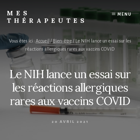
Skip
to
MES
MENU
content
THÉRAPEUTES
Trouvez
votre
Vous êtes ici :
Accueil
/
Bien-être
/
Le NIH lance un essai sur les
thérapeute
réactions allergiques rares aux vaccins COVID
Le NIH lance un essai sur
les réactions allergiques
rares aux vaccins COVID
20 AVRIL 2021