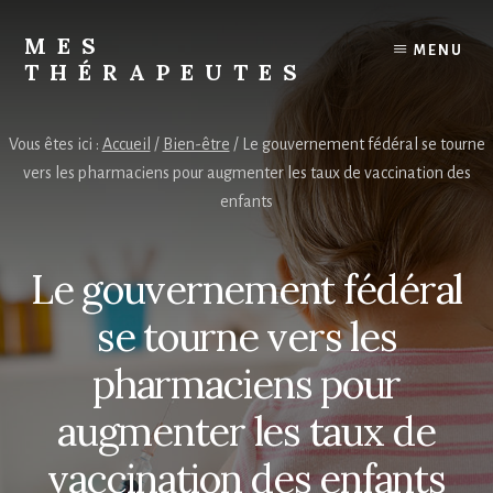
Skip
to
MES
MENU
content
THÉRAPEUTES
Trouvez
votre
Vous êtes ici :
Accueil
/
Bien-être
/
Le gouvernement fédéral se tourne
thérapeute
vers les pharmaciens pour augmenter les taux de vaccination des
enfants
Le gouvernement fédéral
se tourne vers les
pharmaciens pour
augmenter les taux de
vaccination des enfants