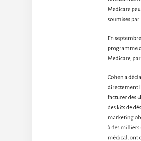
Medicare peut 
soumises par 
En septembre 2
programme de 
Medicare, parm
Cohen a décla
directement l
facturer des 
des kits de dé
marketing obt
à des milliers
médical, ont 