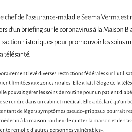
 le chef de l’assurance-maladie Seema Verma est
ors d’un briefing sur le coronavirus à la Maison Bl
 «action historique» pour promouvoir les soins 
la télésanté.
airement levé diverses restrictions fédérales sur l’utilisa
aient limitées aux zones rurales. Elle a fait l’éloge de la télé
lle pouvait gérer les soins de routine pour un patient diab
e se rendre dans un cabinet médical. Elle a déclaré qu’un b
entant de légers symptômes pseudo-grippaux pourrait rec
médecin à la maison «au lieu de quitter la maison et de s’a
ttente remplie d’autres personnes vulnérables».