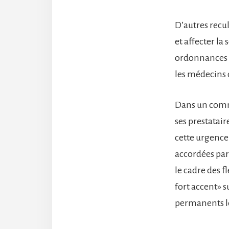
D’autres recu
et affecter la
ordonnances d
les médecins q
Dans un commu
ses prestatair
cette urgence 
accordées par
le cadre des f
fort accent» 
permanents l