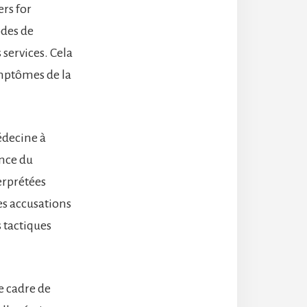
rs for
odes de
 services. Cela
ymptômes de la
édecine à
ence du
erprétées
es accusations
 tactiques
e cadre de