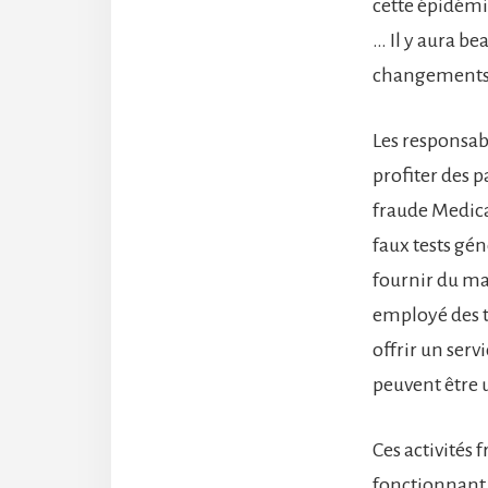
cette épidémie
… Il y aura b
changements
Les responsab
profiter des p
fraude Medica
faux tests gé
fournir du mat
employé des t
offrir un serv
peuvent être 
Ces activités 
fonctionnant 