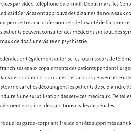
ices par vidéo, téléphone ou e-mail. Début mars, les Cente
dicaid Services ont approuvé des dizaines de nouveaux c
ur permettre aux professionnels de la santé de facturer ces
les patients peuvent consulter des médecins sur tout, des s
maux de dos à une visite en psychiatrie.
 fédérales ont également autorisé les fournisseurs de télém
franchises et aux copaiements des patients pendant l’urg
Dans des conditions normales, ces actions peuvent être int
tourne car elles découragent les patients de se plaindre d
nduire à une surutilisation des services médicaux. De telles
lement entraîner des sanctions civiles ou pénales.
ré que les garde-corps antifraude ont été supprimés dans l