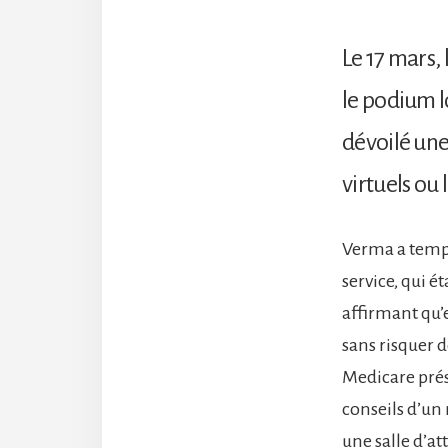
Le 17 mars,
le podium l
dévoilé une
virtuels ou 
Verma a tempor
service, qui ét
affirmant qu’e
sans risquer d
Medicare prés
conseils d’un 
une salle d’a