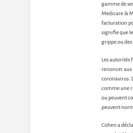
gamme de serv
Medicare & Me
facturation po
signifie que 
grippe ou des 
Les autorités
renoncer aux 
coronavirus. 
comme une ris
ou peuvent co
peuvent norma
Cohen a décla