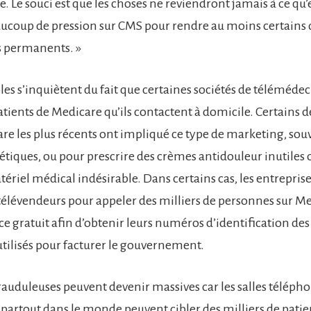
. Le souci est que les choses ne reviendront jamais à ce qu’e
eaucoup de pression sur CMS pour rendre au moins certains 
 permanents. »
les s’inquiètent du fait que certaines sociétés de téléméde
atients de Medicare qu’ils contactent à domicile. Certains d
re les plus récents ont impliqué ce type de marketing, sou
nétiques, ou pour prescrire des crèmes antidouleur inutiles
ériel médical indésirable. Dans certains cas, les entrepris
élévendeurs pour appeler des milliers de personnes sur Me
ice gratuit afin d’obtenir leurs numéros d’identification des
utilisés pour facturer le gouvernement.
frauduleuses peuvent devenir massives car les salles téléph
partout dans le monde peuvent cibler des milliers de patie