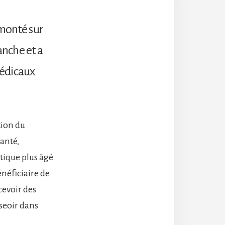
 monté sur
anche et a
médicaux
tion du
santé,
étique plus âgé
énéficiaire de
evoir des
sseoir dans