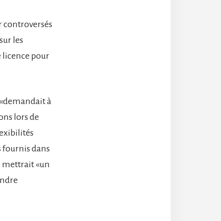
r controversés
sur les
 licence pour
 «demandait à
ons lors de
exibilités
s fournis dans
e mettrait «un
endre