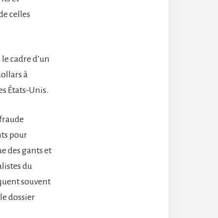
de celles
 le cadre d’un
ollars à
es États-Unis.
 fraude
nts pour
e des gants et
alistes du
aquent souvent
le dossier