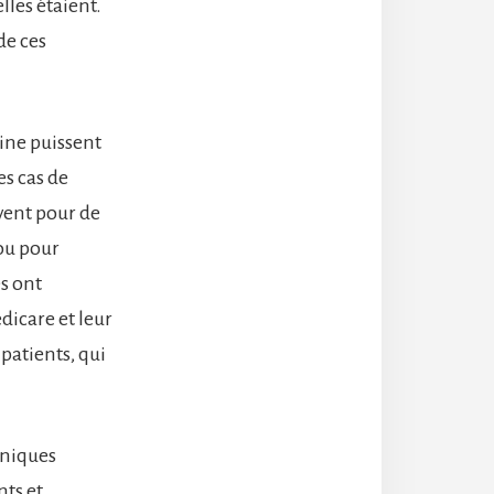
lles étaient.
de ces
cine puissent
es cas de
vent pour de
 ou pour
es ont
dicare et leur
 patients, qui
oniques
nts et