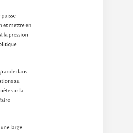
 puisse
n et mettre en
 à la pression
litique
s grande dans
ations au
uête sur la
faire
 une large