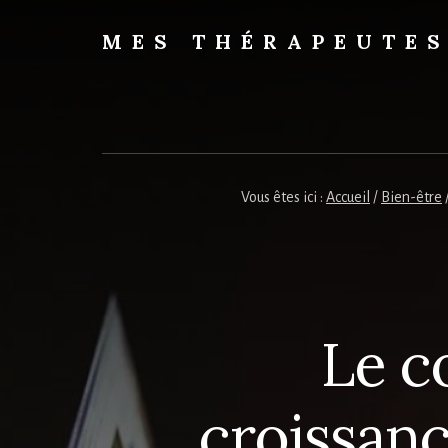
Skip
to
MES THÉRAPEUTE
content
Trouvez
votre
thérapeute
Vous êtes ici :
Accueil
/
Bien-être
Le c
croissanc