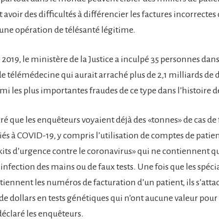
avoir des difficultés à différencier les factures incorrectes 
une opération de télésanté légitime.
019, le ministère de la Justice a inculpé 35 personnes dans
télémédecine qui aurait arraché plus de 2,1 milliards de d
i les plus importantes fraudes de ce type dans l’histoire d
ré que les enquêteurs voyaient déjà des «tonnes» de cas de
iés à COVID-19, y compris l’utilisation de comptes de patie
«kits d’urgence contre le coronavirus» qui ne contiennent qu
sinfection des mains ou de faux tests. Une fois que les spéci
iennent les numéros de facturation d’un patient, ils s’att
 de dollars en tests génétiques qui n’ont aucune valeur pour 
déclaré les enquêteurs.