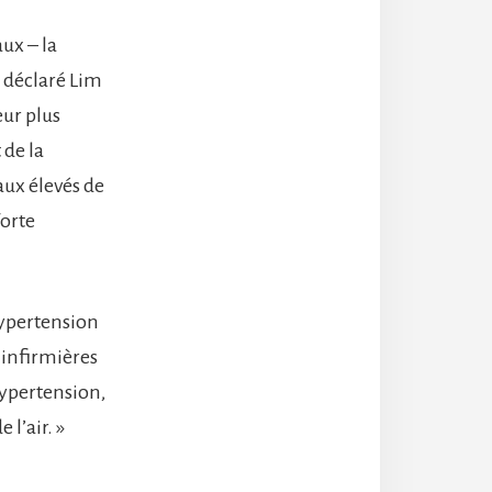
ux – la
 a déclaré Lim
eur plus
 de la
aux élevés de
forte
’hypertension
 infirmières
hypertension,
 l’air. »