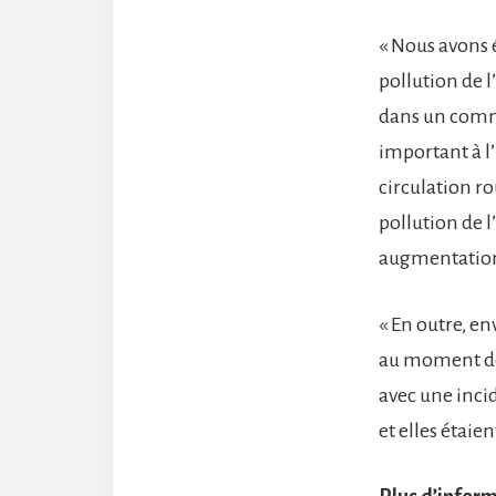
« Nous avons 
pollution de l’
dans un commu
important à l’
circulation ro
pollution de l
augmentation 
« En outre, en
au moment de 
avec une inci
et elles étaien