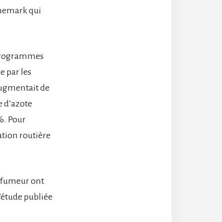
anemark qui
icrogrammes
e par les
 augmentait de
e d’azote
%. Pour
ation routière
n fumeur ont
’étude publiée