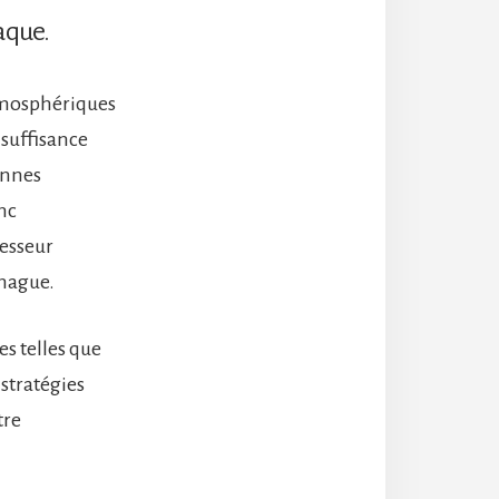
aque.
atmosphériques
nsuffisance
onnes
nc
fesseur
nhague.
es telles que
stratégies
tre
.