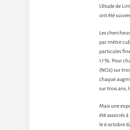
L’étude de Li
ont été suivie
Les chercheu
par mètre cub
particules fin
17 %. Pour ch
(NO2) sur tro
chaque augment
sur trois ans,
Mais une expos
été associés 
le 6 octobre 