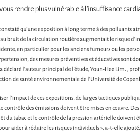
vous rendre plus vulnérable à l’insuffisance cardi
constaté qu’une exposition à long terme à des polluants 
 au bruit de la circulation routière augmentait le risque d’i
idente, en particulier pour les anciens fumeurs ou les pers
ypertension, des mesures préventives et éducatives sont do
 a déclaré l’auteur principal de l’étude, Youn-Hee Lim. , pro
section de santé environnementale de l’Université de Cope
er l’impact de ces expositions, de larges tactiques publiqu
e contrôle des émissions doivent être mises en œuvre. Des 
rrêt du tabac et le contrôle de la pression artérielle doivent ê
ur aider à réduire les risques individuels », a-t-elle ajouté