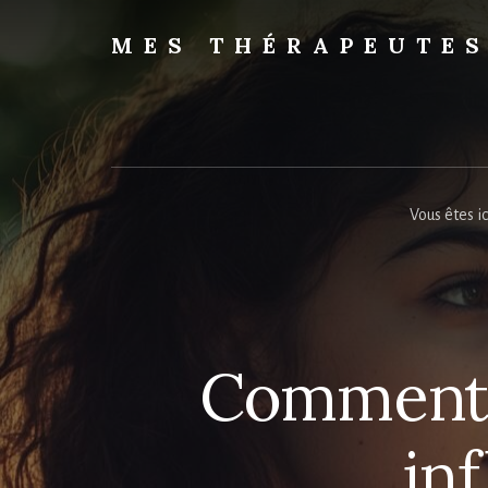
Skip
to
MES THÉRAPEUTE
content
Trouvez
votre
thérapeute
Vous êtes ic
Comment l
in