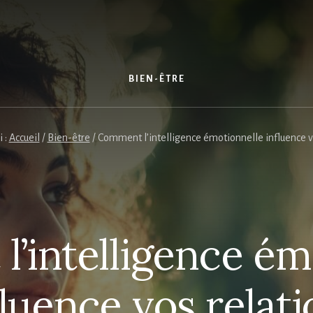
S
BIEN-ÊTRE
i :
Accueil
/
Bien-être
/
Comment l’intelligence émotionnelle influence v
’intelligence ém
fluence vos relati