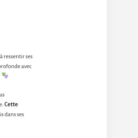
 à ressentir ses
 profonde avec
.
us
e.
Cette
ris dans ses