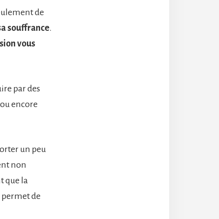
seulement de
sa souffrance
.
sion vous
ire par des
, ou encore
porter un peu
sent non
t que la
s permet de