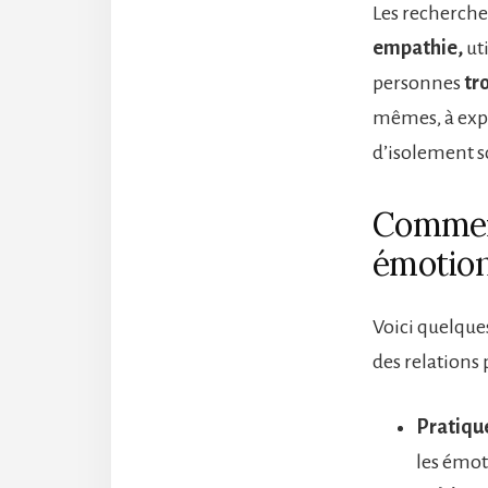
Les recherch
empathie,
uti
personnes
tr
mêmes, à expr
d’isolement s
Comment
émotion
Voici quelques
des relations
Pratique
les émot