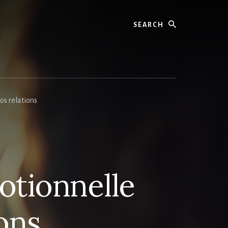
Search
os relations
otionnelle
ons