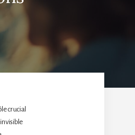
le crucial
invisible
e