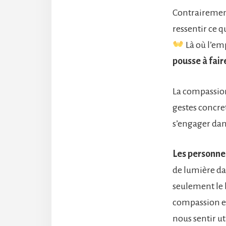
Contrairement
ressentir ce q
Là où l’em
pousse à fair
La compassion 
gestes concre
s’engager dan
Les personne
de lumière dan
seulement le b
compassion es
nous sentir ut