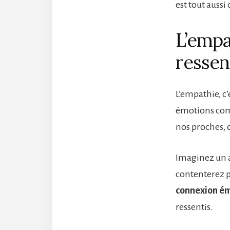
est tout aussi 
L’empat
ressen
L’empathie, c’
émotions comm
nos proches, 
Imaginez un a
contenterez p
connexion émo
ressentis.