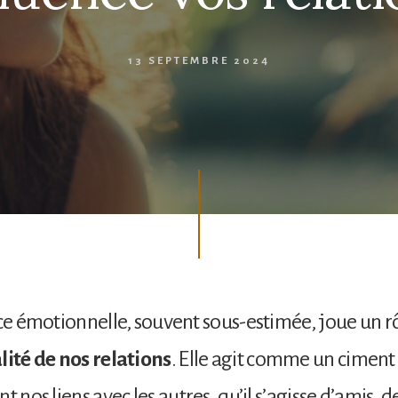
13 SEPTEMBRE 2024
nce émotionnelle, souvent sous-estimée, joue un rô
lité de nos relations
. Elle agit comme un ciment 
t nos liens avec les autres, qu’il s’agisse d’amis, d