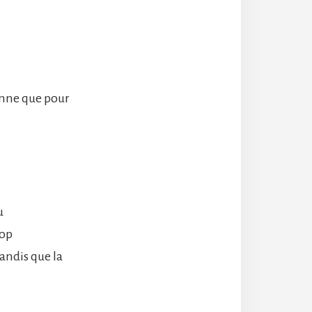
donne que pour
u
rop
ndis que la