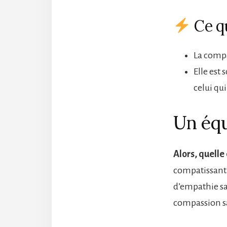
Ce qu
La compa
Elle est
celui qui
Un équ
Alors, quelle
compatissant ?
d’empathie s
compassion s