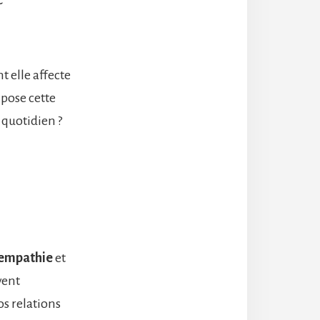
t elle affecte
mpose cette
 quotidien ?
’empathie
et
vent
os relations