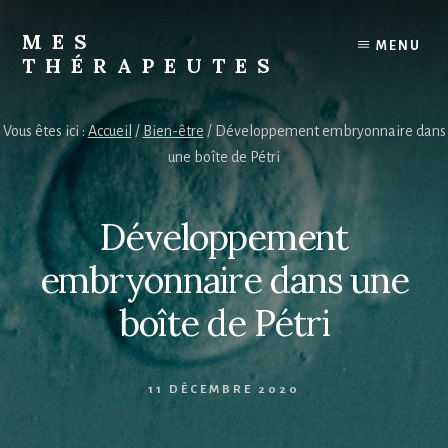
Skip
to
MES
MENU
content
THÉRAPEUTES
Trouvez
votre
Vous êtes ici :
Accueil
/
Bien-être
/
Développement embryonnaire dans
thérapeute
une boîte de Pétri
Développement
embryonnaire dans une
boîte de Pétri
11 DÉCEMBRE 2020