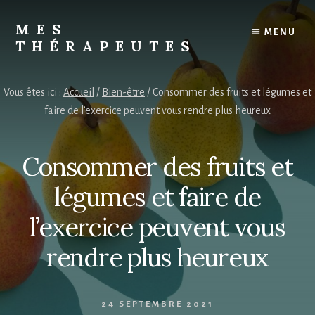
Skip
to
MES
MENU
content
THÉRAPEUTES
Trouvez
votre
Vous êtes ici :
Accueil
/
Bien-être
/
Consommer des fruits et légumes et
thérapeute
faire de l’exercice peuvent vous rendre plus heureux
Consommer des fruits et
légumes et faire de
l’exercice peuvent vous
rendre plus heureux
24 SEPTEMBRE 2021