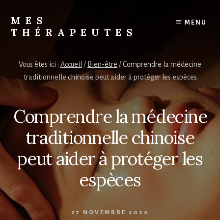
Skip
to
MES
MENU
content
THÉRAPEUTES
Trouvez
votre
Vous êtes ici :
Accueil
/
Bien-être
/
Comprendre la médecine
thérapeute
traditionnelle chinoise peut aider à protéger les espèces
Comprendre la médecine
traditionnelle chinoise
peut aider à protéger les
espèces
27 NOVEMBRE 2020