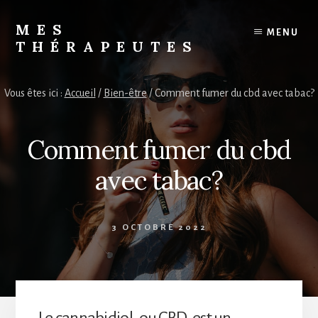
Skip
to
MES
MENU
content
THÉRAPEUTES
Trouvez
votre
Vous êtes ici :
Accueil
/
Bien-être
/
Comment fumer du cbd avec tabac?
thérapeute
Comment fumer du cbd
avec tabac?
3 OCTOBRE 2022
Le cannabidiol, ou CBD, est un