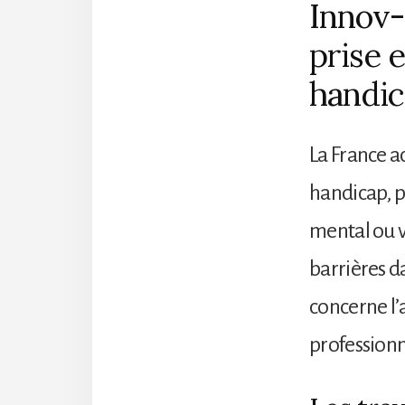
Innov-
prise 
handic
La France ac
handicap, p
mental ou vi
barrières da
concerne l’
professionn