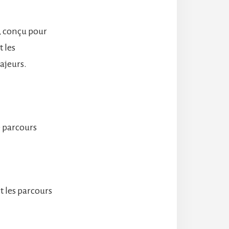
r, conçu pour
t les
ajeurs.
e parcours
t les parcours