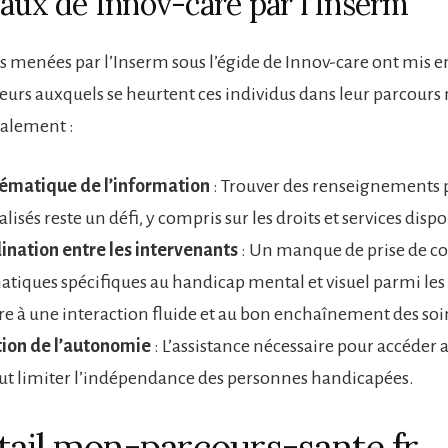
vaux de Innov-care par l’Inserm
s menées par l’Inserm sous l’égide de Innov-care ont mis e
eurs auxquels se heurtent ces individus dans leur parcours
palement :
lématique de l’information
: Trouver des renseignements p
isés reste un défi, y compris sur les droits et services disp
ination entre les intervenants
: Un manque de prise de c
tiques spécifiques au handicap mental et visuel parmi les
re à une interaction fluide et au bon enchaînement des soi
tion de l’autonomie
: L’assistance nécessaire pour accéder 
ut limiter l’indépendance des personnes handicapées.
tail mon-parcours-sante.fr