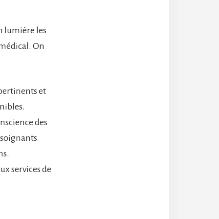
n lumière les
 médical. On
ertinents et
onibles.
onscience des
 soignants
ns.
aux services de