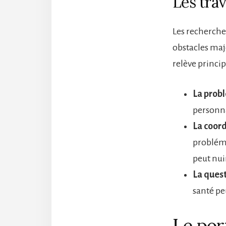
Les tra
Les recherche
obstacles maj
relève princi
La prob
personnal
La coord
probléma
peut nui
La ques
santé pe
Le por