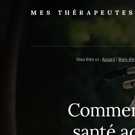
Skip
to
MES THÉRAPEUTE
content
Trouvez
votre
thérapeute
Vous êtes ici :
Accueil
/
Bien-êtr
Comment
santé a