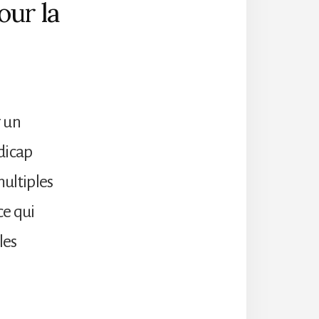
our la
r un
dicap
multiples
ce qui
les