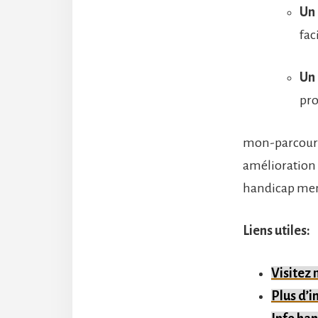
Un
fac
Un
pro
mon-parcours-
amélioration 
handicap ment
Liens utiles:
Visitez
Plus d’i